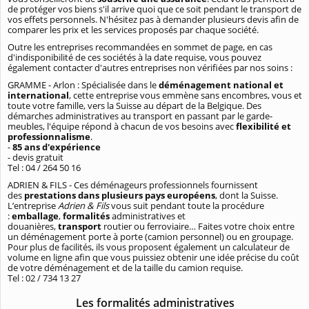
de protéger vos biens s'il arrive quoi que ce soit pendant le transport de
vos effets personnels. N'hésitez pas à demander plusieurs devis afin de
comparer les prix et les services proposés par chaque société.
Outre les entreprises recommandées en sommet de page, en cas
d'indisponibilité de ces sociétés à la date requise, vous pouvez
également contacter d'autres entreprises non vérifiées par nos soins :
GRAMME - Arlon : Spécialisée dans le
déménagement national et
international
, cette entreprise vous emmène sans encombres, vous et
toute votre famille, vers la Suisse au départ de la Belgique. Des
démarches administratives au transport en passant par le garde-
meubles, l'équipe répond à chacun de vos besoins avec
flexibilité et
professionnalisme
.
-
85 ans d'expérience
- devis gratuit
Tel : 04 / 264 50 16
ADRIEN & FILS - Ces déménageurs professionnels fournissent
des
prestations dans plusieurs pays européens
, dont la Suisse.
L’entreprise
Adrien & Fils
vous suit pendant toute la procédure
:
emballage
,
formalités
administratives et
douanières,
transport
routier ou ferroviaire… Faites votre choix entre
un déménagement porte à porte (camion personnel) ou en groupage.
Pour plus de facilités, ils vous proposent également un calculateur de
volume en ligne afin que vous puissiez obtenir une idée précise du coût
de votre déménagement et de la taille du camion requise.
Tel : 02 / 734 13 27
Les formalités administratives