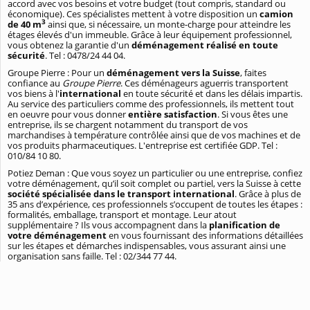
accord avec vos besoins et votre budget (tout compris, standard ou
économique). Ces spécialistes mettent à votre disposition un
camion
3
de 40 m
ainsi que, si nécessaire, un monte-charge pour atteindre les
étages élevés d'un immeuble. Grâce à leur équipement professionnel,
vous obtenez la garantie d'un
déménagement réalisé en toute
sécurité
. Tel : 0478/24 44 04.
Groupe Pierre : Pour un
déménagement vers la Suisse
, faites
confiance au
Groupe Pierre
. Ces déménageurs aguerris transportent
vos biens à l'
international
en toute sécurité et dans les délais impartis.
Au service des particuliers comme des professionnels, ils mettent tout
en oeuvre pour vous donner
entière satisfaction
. Si vous êtes une
entreprise, ils se chargent notamment du transport de vos
marchandises à température contrôlée ainsi que de vos machines et de
vos produits pharmaceutiques. L'entreprise est certifiée GDP. Tel :
010/84 10 80.
Potiez Deman : Que vous soyez un particulier ou une entreprise, confiez
votre déménagement, qu’il soit complet ou partiel, vers la Suisse à cette
société spécialisée dans le transport international
. Grâce à plus de
35 ans d’expérience, ces professionnels s’occupent de toutes les étapes :
formalités, emballage, transport et montage. Leur atout
supplémentaire ? Ils vous accompagnent dans la
planification de
votre déménagement
en vous fournissant des informations détaillées
sur les étapes et démarches indispensables, vous assurant ainsi une
organisation sans faille. Tel : 02/344 77 44.