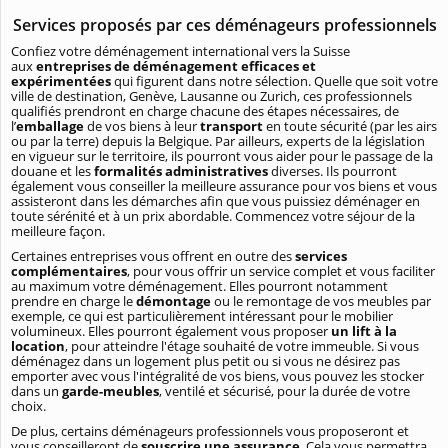
Services proposés par ces déménageurs professionnels
Confiez votre déménagement international vers la Suisse
aux
entreprises de déménagement efficaces et
expérimentées
qui figurent dans notre sélection. Quelle que soit votre
ville de destination, Genève, Lausanne ou Zurich, ces professionnels
qualifiés prendront en charge chacune des étapes nécessaires, de
l’
emballage
de vos biens à leur
transport
en toute sécurité (par les airs
ou par la terre) depuis la Belgique. Par ailleurs, experts de la législation
en vigueur sur le territoire, ils pourront vous aider pour le passage de la
douane et les
formalités administratives
diverses. Ils pourront
également vous conseiller la meilleure assurance pour vos biens et vous
assisteront dans les démarches afin que vous puissiez déménager en
toute sérénité et à un prix abordable. Commencez votre séjour de la
meilleure façon.
Certaines entreprises vous offrent en outre des
services
complémentaires
, pour vous offrir un service complet et vous faciliter
au maximum votre déménagement. Elles pourront notamment
prendre en charge le
démontage
ou le remontage de vos meubles par
exemple, ce qui est particulièrement intéressant pour le mobilier
volumineux. Elles pourront également vous proposer
un lift à la
location
, pour atteindre l'étage souhaité de votre immeuble. Si vous
déménagez dans un logement plus petit ou si vous ne désirez pas
emporter avec vous l'intégralité de vos biens, vous pouvez les stocker
dans un
garde-meubles
, ventilé et sécurisé, pour la durée de votre
choix.
De plus, certains déménageurs professionnels vous proposeront et
vous conseilleront de
souscrire une assurance
. Cela vous permettra