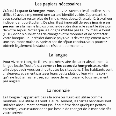
Les papiers nécessaires
Grâce à l'
espace Schengen
, vous pouvez traverser les frontières sans
difficulté avec simplement une carte d'identité valide. Cependant, si
vous souhaitez rester plus de 3 mois, vous devez être salarié, travailleur
indépendant ou étudiant. De plus, il est impératif de
vous inscrire en
personne
à la mairie la plus proche de votre domicile avant le 93e jour
de votre séjour. Notez que la Hongrie n'utilise pas l'euro, mais le forint
(HUF), donc n'oubliez pas de changer votre monnaie et de contacter
votre banque. Pour résider dans le pays, vous devrez également avoir
une assurance maladie. Après 5 ans de séjour continu, vous pourrez
obtenir légalement le statut de résident permanent.
La langue
Pour vivre en Hongrie, il n'est pas nécessaire de parler absolument la
langue locale. Toutefois,
apprenez les bases du hongrois
assez vite
afin de pouvoir vous sortir de toutes les situations. Si les habitants sont
chaleureux et aiment partager leurs petits plats ou leur vin maison –
qu'il ne faut jamais refuser, au risque de les froisser –, tous ne parlent
pas anglais.
La monnaie
La Hongrie n'appartient pas à la zone où l'Euro est utilisé comme
monnaie : elle utilise le Forint. Heureusement, les cartes bancaires sont
utilisées absolument partout (sauf peut-être dans quelques petites
épiceries), vous n'aurez donc pas besoin de changer de la monnaie dès
votre arrivée.