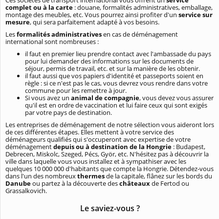
Ces sociétés de transport international vous offrent un
service
complet ou à la carte
: douane, formalités administratives, emballage,
montage des meubles, etc. Vous pourrez ainsi profiter d'un
service sur
mesure
, qui sera parfaitement adapté à vos besoins.
Les
formalités administratives
en cas de déménagement
international sont nombreuses :
il faut en premier lieu prendre contact avec l'ambassade du pays
pour lui demander des informations sur les documents de
séjour, permis de travail, etc. et sur la manière de les obtenir.
il faut aussi que vos papiers d'identité et passeports soient en
règle : si ce n'est pas le cas, vous devrez vous rendre dans votre
commune pour les remettre à jour.
Si vous avez un
animal de compagnie
, vous devez vous assurer
qu'il est en ordre de vaccination et lui faire ceux qui sont exigés
par votre pays de destination.
Les entreprises de déménagement de notre sélection vous aideront lors
de ces différentes étapes. Elles mettent à votre service des
déménageurs qualifiés qui s'occuperont avec expertise de votre
déménagement
depuis ou à destination de la Hongrie
: Budapest,
Debrecen, Miskolc, Szeged, Pécs, Györ, etc. N'hésitez pas à découvrir la
ville dans laquelle vous vous installez et à sympathiser avec les
quelques 10 000 000 d'habitants que compte la Hongrie. Détendez-vous
dans l'un des nombreux
thermes
de la capitale, flânez sur les bords du
Danube
ou partez à la découverte des
châteaux
de Fertod ou
Grassalkovich.
Le saviez-vous ?