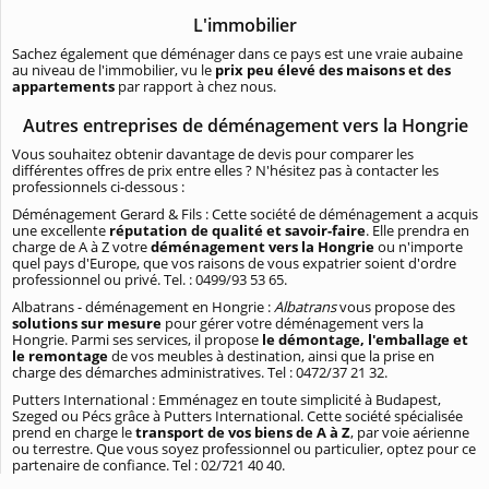
L'immobilier
Sachez également que déménager dans ce pays est une vraie aubaine
au niveau de l'immobilier, vu le
prix peu élevé des maisons et des
appartements
par rapport à chez nous.
Autres entreprises de déménagement vers la Hongrie
Vous souhaitez obtenir davantage de devis pour comparer les
différentes offres de prix entre elles ? N'hésitez pas à contacter les
professionnels ci-dessous :
Déménagement Gerard & Fils : Cette société de déménagement a acquis
une excellente
réputation de qualité et savoir-faire
. Elle prendra en
charge de A à Z votre
déménagement vers la Hongrie
ou n'importe
quel pays d'Europe, que vos raisons de vous expatrier soient d'ordre
professionnel ou privé. Tel. : 0499/93 53 65.
Albatrans - déménagement en Hongrie :
Albatrans
vous propose des
solutions sur mesure
pour gérer votre déménagement vers la
Hongrie. Parmi ses services, il propose
le démontage, l'emballage et
le remontage
de vos meubles à destination, ainsi que la prise en
charge des démarches administratives. Tel : 0472/37 21 32.
Putters International : Emménagez en toute simplicité à Budapest,
Szeged ou Pécs grâce à Putters International. Cette société spécialisée
prend en charge le
transport de vos biens de A à Z
, par voie aérienne
ou terrestre. Que vous soyez professionnel ou particulier, optez pour ce
partenaire de confiance. Tel : 02/721 40 40.